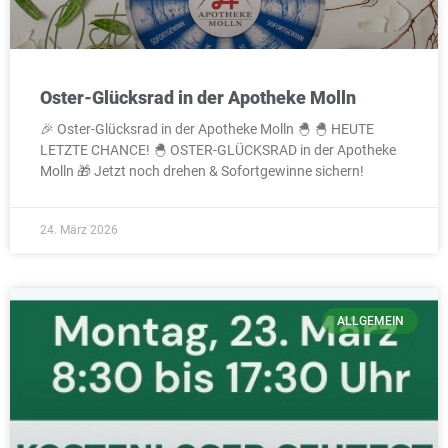
Oster-Glücksrad in der Apotheke Molln
🎉 Oster-Glücksrad in der Apotheke Molln 🐣 🐣 HEUTE
LETZTE CHANCE! 🐣 OSTER-GLÜCKSRAD in der Apotheke
Molln 🎁 Jetzt noch drehen & Sofortgewinne sichern!
24. März 2026
ALLGEMEIN