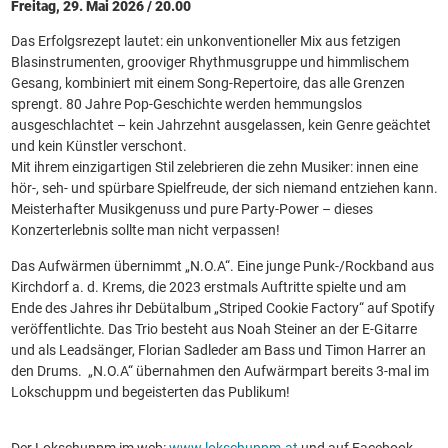
Freitag, 29. Mai 2026 / 20.00
Das Erfolgsrezept lautet: ein unkonventioneller Mix aus fetzigen
Blasinstrumenten, grooviger Rhythmusgruppe und himmlischem
Gesang, kombiniert mit einem Song-Repertoire, das alle Grenzen
sprengt. 80 Jahre Pop-Geschichte werden hemmungslos
ausgeschlachtet – kein Jahrzehnt ausgelassen, kein Genre geächtet
und kein Künstler verschont.
Mit ihrem einzigartigen Stil zelebrieren die zehn Musiker: innen eine
hör-, seh- und spürbare Spielfreude, der sich niemand entziehen kann.
Meisterhafter Musikgenuss und pure Party-Power – dieses
Konzerterlebnis sollte man nicht verpassen!
Das Aufwärmen übernimmt „N.O.A“. Eine junge Punk-/Rockband aus
Kirchdorf a. d. Krems, die 2023 erstmals Auftritte spielte und am
Ende des Jahres ihr Debütalbum „Striped Cookie Factory“ auf Spotify
veröffentlichte. Das Trio besteht aus Noah Steiner an der E-Gitarre
und als Leadsänger, Florian Sadleder am Bass und Timon Harrer an
den Drums. „N.O.A“ übernahmen den Aufwärmpart bereits 3-mal im
Lokschuppm und begeisterten das Publikum!
Der Lokschuppm im web:
www.lokschuppm.at
und auf Facebook