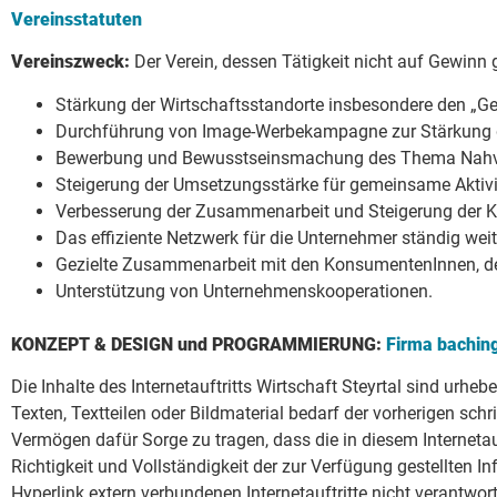
Vereinsstatuten
Vereinszweck:
Der Verein, dessen Tätigkeit nicht auf Gewinn g
Stärkung der Wirtschaftsstandorte insbesondere den „Ge
Durchführung von Image-Werbekampagne zur Stärkung de
Bewerbung und Bewusstseinsmachung des Thema Nahv
Steigerung der Umsetzungsstärke für gemeinsame Aktivit
Verbesserung der Zusammenarbeit und Steigerung der Ko
Das effiziente Netzwerk für die Unternehmer ständig wei
Gezielte Zusammenarbeit mit den KonsumentenInnen, den
Unterstützung von Unternehmenskooperationen.
KONZEPT & DESIGN und PROGRAMMIERUNG:
Firma bachi
Die Inhalte des Internetauftritts Wirtschaft Steyrtal sind urh
Texten, Textteilen oder Bildmaterial bedarf der vorherigen s
Vermögen dafür Sorge zu tragen, dass die in diesem Internetauf
Richtigkeit und Vollständigkeit der zur Verfügung gestellten I
Hyperlink extern verbundenen Internetauftritte nicht verantw