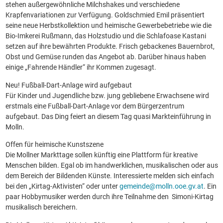
stehen außergewöhnliche Milchshakes und verschiedene
Krapfenvariationen zur Verfügung. Goldschmied Emil präsentiert
seine neue Herbstkollektion und heimische Gewerbebetriebe wie die
Bio-Imkerei Rußmann, das Holzstudio und die Schlafoase Kastani
setzen auf ihre bewährten Produkte. Frisch gebackenes Bauernbrot,
Obst und Gemüse runden das Angebot ab. Darüber hinaus haben
einige „Fahrende Händler“ ihr Kommen zugesagt.
Neu! Fußball-Dart-Anlage wird aufgebaut
Für Kinder und Jugendliche bzw. jung gebliebene Erwachsene wird
erstmals eine Fußball-Dart-Anlage vor dem Bürgerzentrum
aufgebaut. Das Ding feiert an diesem Tag quasi Markteinführung in
Molln.
Offen für heimische Kunstszene
Die Mollner Markttage sollen künftig eine Plattform für kreative
Menschen bilden. Egal ob im handwerklichen, musikalischen oder aus
dem Bereich der Bildenden Künste. Interessierte melden sich einfach
bei den „Kirtag-Aktivisten“ oder unter
gemeinde@molln.ooe.gv.at
. Ein
paar Hobbymusiker werden durch ihre Teilnahme den Simoni-Kirtag
musikalisch bereichern.