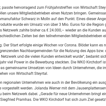
asste hervorragend zum Frühjahrstreffen von Wirtschaft Steyrt
ollen unsere Mitgliedsbetrieben einen Nutzen bringen. Gemeins
amanufaktur Schwarz in Molln auf den Punkt. Eines dieser Ang
rodukte wurde ein Umsatz von über 3 Mio. Euros für die Region ge
as Netzwerk zahlte bisher ca.€ 24.000,– wieder an die Kunden a
rschiedlichen Zeiten bei den teilnehmenden Mitgliedsbetrieben 
. Der Start erfolgte einige Wochen vor Corona. Blöder kann es n
ngrenzenden Nachbargemeinden für die Nutzung des Apps bzw. 
s Netzwerk und die vielen Kunden entwickelt wurde“, bedankt sic
ahr viel Power in die Bewerbung steckten. Die WKO Kirchdorf is
Das gemeinsame Umsetzen von Ideen durch Unternehmen, die im 
tehen von Wirtschaft Steyrtal.
en regionalen Unternehmen wie auch in der Bevölkerung ein ausg
be vorgestellt werden. Jolanda Werner mit dem Jausenplattense
eu beim Netzwerk dabei. „Gerade für neue Unternehmen bringt e
r Siegfried Pramhas. Die WKO Kirchdorf hat sich zum Ziel gesetzt