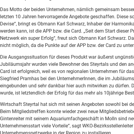
Das Motto der beiden Unternehmen, nämlich gemeinsam besser, p
letzten 10 Jahren hervorragende Angebote geschaffen. Diese s
Devise“, bringt es Obmann Karl Schwarz, Inhaber der Harmonik
werden kann, ist die APP bzw. die Card. „Seit dem Start dieser P
Netzwerk ein super Erfolg“, freut sich Obmann Karl Schwarz. D
nicht möglich, da die Punkte auf der APP bzw. der Card zu unte
Die Ausgangssituation für dieses Produkt war äußerst ungünstig
Jubiläumsjahr wurden viele Bewohner des Steyrtals und den a
Card ist erfolgreich, weil es von regionalen Unternehmen für da
Siegfried Pramhas bei den UnternehmerInnen, die im Jubiläumsj
eingebunden und sehr dankbar hier auch mitwirken zu dürfen. 
wurde, ist letztendlich der Erfolg für das mehr als 10jährige Bes
Wirtschaft Steyrtal hat sich mit seinen Angeboten sowohl bei d
Beim Mitgliedstreffen konnte wieder zwei neue Mitgliedsbetrie
Gintenreiter mit seinem Aquariumfachgeschäft in Molln sind n
Unternehmensstart viele Vorteile“, sagt WKO-Bezirksstellenleite
Unternehmensnetzwerke in der Region zu installieren.