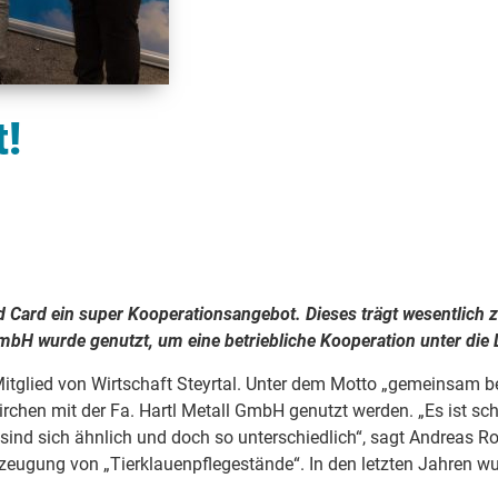
t!
d Card ein super Kooperationsangebot. Dieses trägt wesentlich 
GmbH wurde genutzt, um eine betriebliche Kooperation unter di
Mitglied von Wirtschaft Steyrtal. Unter dem Motto „gemeinsam b
rchen mit der Fa. Hartl Metall GmbH genutzt werden. „Es ist sc
d sich ähnlich und doch so unterschiedlich“, sagt Andreas Ros
zeugung von „Tierklauenpflegestände“. In den letzten Jahren w