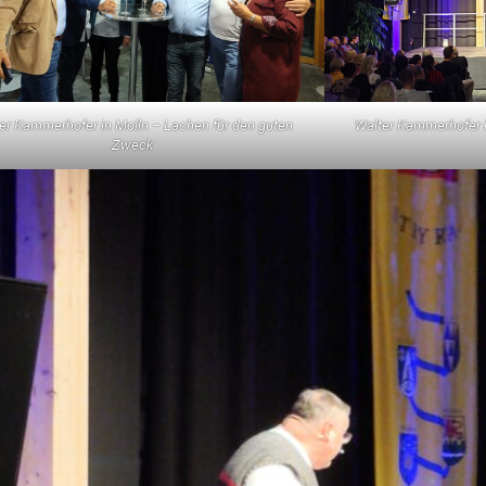
er Kammerhofer in Molln – Lachen für den guten
Walter Kammerhofer i
Zweck