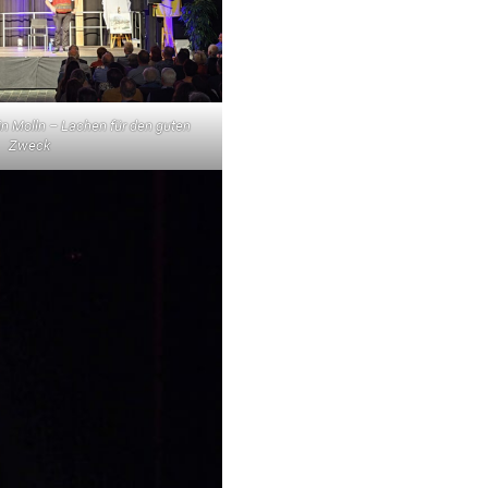
n Molln – Lachen für den guten
Zweck