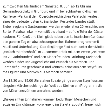
Zum zwölften Mal findet am Samstag, 8. Juni ab 12 Uhr am
Gemeindevorplatz in Grünburg und im benachbarten idyllischen
Raiffeisen-Park mit dem Oberösterreichischen Palatschinkenfest
eines der bedeutendsten kulinarischen Feste des Landes statt.
Sieben regionale Gastronomen werden wieder etwa 20 verschiedene
Sorten Palatschinken – von süß bis pikant – auf die Teller der Gäste
zaubern. Für Groß und Klein gibt’s neben den kulinarischen Genüssen
den ganzen Tag ein abwechslungsreiches Rahmenprogramm mit
Musik und Unterhaltung. Das diesjährige Fest steht unter dem Motto
„einfach märchenhaft“. In Zusammenarbeit mit dem Verein „Zeitreise
ins 20. Jahrhundert“ und den Kinderfreunden Grünburg-Steinbach
werden Kinder und Jugendliche auf Wunsch als Märchen- und
Fantasiefiguren geschminkt und können Steine aus dem Steyrfluss
mit Figuren und Motiven aus Märchen bemalen.
Um 13.30 und 15.00 Uhr stehen Spaziergänge an den Steyrfluss zur
längsten Märchenschlange der Welt aus Steinen am Programm, die
von Märchenerzählern umrahmt werden.
„Die gesamten Einnahmen kommen bedürftigen Menschen und
sozialen Einrichtungen vorwiegend im Steyrtal zugute“, freuen sich