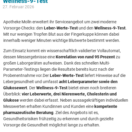
Wellness-9-Test
27. Februar 2026
Apotheke Molln erweitert ihr Serviceangebot um zwei moderne
Vorsorge-Checks: den
Leber-Werte-Test
und den
Wellness-9-Test
.
Mit nur wenigen Tropfen Blut aus der Fingerkuppe können dabei
innerhalb weniger Minuten wichtige Blutwerte bestimmt werden.
Zum Einsatz kommt ein wissenschaftlich validierter Vollautomat,
dessen Messergebnisse eine
Korrelation von rund 95 Prozent
zu
großen Laborgeräten aufweisen. Dank des schnellen Multi-
Parameter-Testings liegen die Resultate bereits kurz nach der
Probenentnahme vor.Der
Leber-Werte-Test
liefert Hinweise auf die
Lebergesundheit und umfasst
acht Leberparameter sowie den
Glukosewert
. Der
Wellness-9-Test
bietet einen noch breiteren
Überblick:
vier Leberwerte, drei Nierenwerte, Cholesterin und
Glukose
werden dabei erfasst. Neben aussagekräftigen individuellen
Messwerten erhalten Kundinnen und Kunden eine
kompetente
pharmazeutische Beratung
. Ziel des Angebots ist es,
Gesundheitsrisiken frühzeitig zu erkennen und durch gezielte
Vorsorge die Gesundheit möglichst lange zu erhalten.