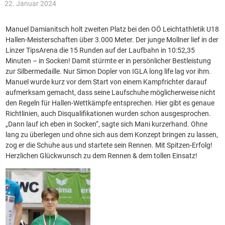
22. Januar 2024
Manuel Damianitsch holt zweiten Platz bei den OÖ Leichtathletik U18
Hallen-Meisterschaften über 3.000 Meter. Der junge Mollner lief in der
Linzer TipsArena die 15 Runden auf der Laufbahn in 10:52,35
Minuten – in Socken! Damit stürmte er in persönlicher Bestleistung
zur Silbermedaille. Nur Simon Dopler von IGLA long life lag vor ihm.
Manuel wurde kurz vor dem Start von einem Kampfrichter darauf
aufmerksam gemacht, dass seine Laufschuhe möglicherweise nicht
den Regeln für Hallen-Wettkämpfe entsprechen. Hier gibt es genaue
Richtlinien, auch Disqualifikationen wurden schon ausgesprochen.
„Dann lauf ich eben in Socken“, sagte sich Mani kurzerhand. Ohne
lang zu überlegen und ohne sich aus dem Konzept bringen zu lassen,
zog er die Schuhe aus und startete sein Rennen. Mit Spitzen-Erfolg!
Herzlichen Glückwunsch zu dem Rennen & dem tollen Einsatz!