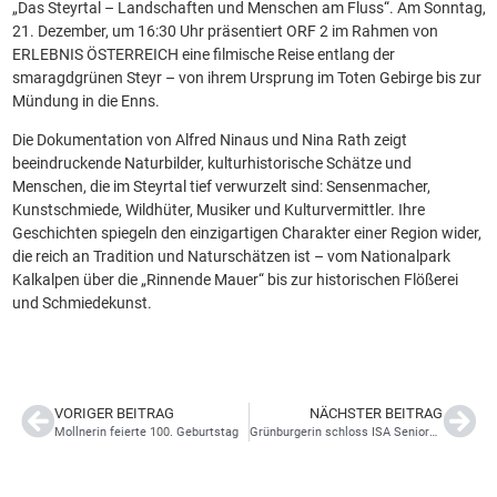
„Das Steyrtal – Landschaften und Menschen am Fluss“. Am Sonntag,
21. Dezember, um 16:30 Uhr präsentiert ORF 2 im Rahmen von
ERLEBNIS ÖSTERREICH eine filmische Reise entlang der
smaragdgrünen Steyr – von ihrem Ursprung im Toten Gebirge bis zur
Mündung in die Enns.
Die Dokumentation von Alfred Ninaus und Nina Rath zeigt
beeindruckende Naturbilder, kulturhistorische Schätze und
Menschen, die im Steyrtal tief verwurzelt sind: Sensenmacher,
Kunstschmiede, Wildhüter, Musiker und Kulturvermittler. Ihre
Geschichten spiegeln den einzigartigen Charakter einer Region wider,
die reich an Tradition und Naturschätzen ist – vom Nationalpark
Kalkalpen über die „Rinnende Mauer“ bis zur historischen Flößerei
und Schmiedekunst.
VORIGER BEITRAG
NÄCHSTER BEITRAG
Mollnerin feierte 100. Geburtstag
Grünburgerin schloss ISA Senioren Uni erfolgreich ab